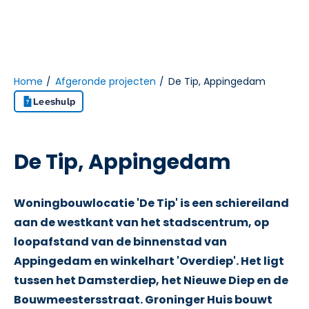
Home
Afgeronde projecten
De Tip, Appingedam
Leeshulp
Naar hoofdinhoud
Naar hoofdnavigatiemenu
Naar zoeken
De Tip, Appingedam
Woningbouwlocatie 'De Tip' is een schiereiland
aan de westkant van het stadscentrum, op
loopafstand van de binnenstad van
Appingedam en winkelhart 'Overdiep'. Het ligt
tussen het Damsterdiep, het Nieuwe Diep en de
Bouwmeestersstraat. Groninger Huis bouwt