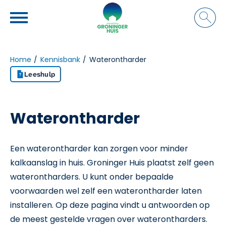
Naar de homepage
Ga naar Hoofd
Home
Kennisbank
Waterontharder
Leeshulp
Naar hoofdinhoud
Naar hoofdnavigatiemenu
Naar zoeken
Waterontharder
Een waterontharder kan zorgen voor minder
kalkaanslag in huis. Groninger Huis plaatst zelf geen
waterontharders. U kunt onder bepaalde
voorwaarden wel zelf een waterontharder laten
installeren. Op deze pagina vindt u antwoorden op
de meest gestelde vragen over waterontharders.