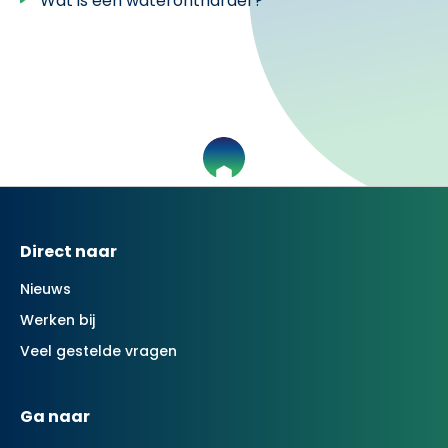
Wat is een waterontharder?
Contactinformatie
Direct naar
Nieuws
Werken bij
Veel gestelde vragen
Ga naar