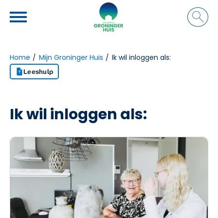
Naar de homepage
Ga naar Hoofd
Home
Mijn Groninger Huis
Ik wil inloggen als:
Leeshulp
Naar hoofdinhoud
Naar hoofdnavigatiemenu
Naar zoeken
Ik wil inloggen als: