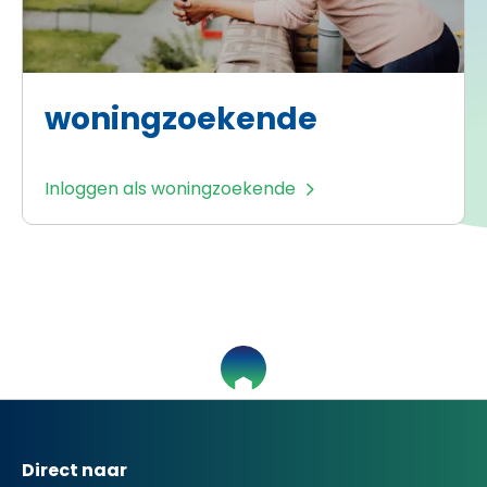
woningzoekende
Inloggen als woningzoekende
Contactinformatie
Direct naar