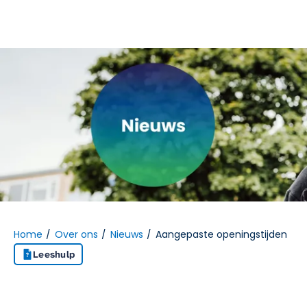
Naar hoofdinhoud
Naar hoofdnavigatiemenu
Naar zoeken
Home
Over ons
Nieuws
Aangepaste openingstijden
Leeshulp