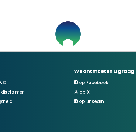
We ontmoeten u graag
AVG
op Facebook
 disclaimer
op X
jkheid
op LinkedIn