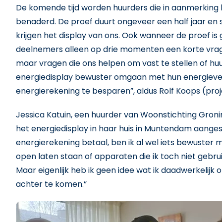
De komende tijd worden huurders die in aanmerking
benaderd. De proef duurt ongeveer een half jaar en s
krijgen het display van ons. Ook wanneer de proef i
deelnemers alleen op drie momenten een korte vragenl
maar vragen die ons helpen om vast te stellen of hu
energiedisplay bewuster omgaan met hun energiever
energierekening te besparen”, aldus Rolf Koops (p
Jessica Katuin, een huurder van Woonstichting Groni
het energiedisplay in haar huis in Muntendam aangeslo
energierekening betaal, ben ik al wel iets bewuster 
open laten staan of apparaten die ik toch niet gebrui
Maar eigenlijk heb ik geen idee wat ik daadwerkelijk 
achter te komen.”