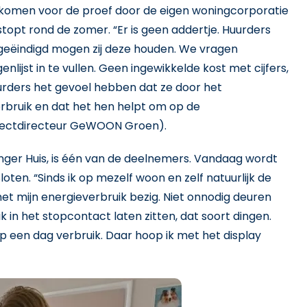
 komen voor de proef door de eigen woningcorporatie
topt rond de zomer. “Er is geen addertje. Huurders
s geëindigd mogen zij deze houden. We vragen
ijst in te vullen. Geen ingewikkelde kost met cijfers,
urders het gevoel hebben dat ze door het
bruik en dat het hen helpt om op de
rojectdirecteur GeWOON Groen).
nger Huis, is één van de deelnemers. Vandaag wordt
ten. “Sinds ik op mezelf woon en zelf natuurlijk de
met mijn energieverbruik bezig. Niet onnodig deuren
k in het stopcontact laten zitten, dat soort dingen.
op een dag verbruik. Daar hoop ik met het display