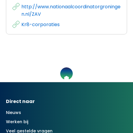
http://www.nationaalcoordinatorgroninge
n.nl/ZAV
Kr8-corporaties
Contactinformatie
Direct naar
Nieuws
Werken bij
Veel gestelde vragen