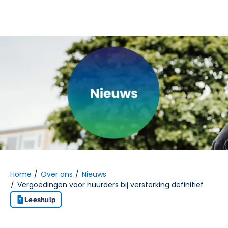
Naar hoofdinhoud
Naar hoofdnavigatiemenu
Naar zoeken
Home
Over ons
Nieuws
Vergoedingen voor huurders bij versterking definitief
Leeshulp