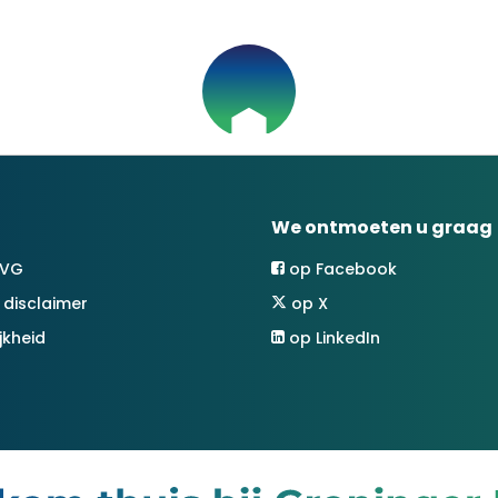
We ontmoeten u graag
AVG
op Facebook
 disclaimer
op X
jkheid
op LinkedIn