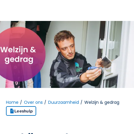
Naar hoofdinhoud
Naar hoofdnavigatiemenu
Naar zoeken
Home
Over ons
Duurzaamheid
Welzijn & gedrag
Leeshulp